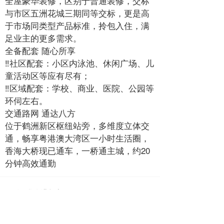
全屋豪华装修，区别于普通装修，交标
与市区五洲花城三期同等交标，更是高
于市场同类型产品标准，拎包入住，满
足业主的更多需求。
全备配套 随心所享
‼社区配套：小区内泳池、休闲广场、儿
童活动区等应有尽有；
‼区域配套：学校、商业、医院、公园等
环伺左右。
交通路网 通达八方
位于鹤洲新区枢纽站旁，多维度立体交
通，畅享粤港澳大湾区一小时生活圈，
香海大桥现已通车，一桥通主城，约20
分钟高效通勤
下一篇 :
华发港玺壹号