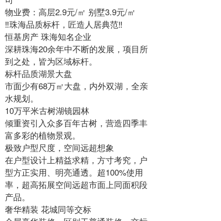
物业费：高层2.9元/㎡ 别墅3.9元/㎡
‼珠海品质标杆，匠造人居典范‼
恒基房产 珠海知名企业
深耕珠海20余年中不断的发展，项目所
到之处，皆为区域标杆。
标杆品质湖景大盘
市面少有68万㎡大盘，内外双湖，全亲
水规划。
10万平米古树湖镜园林
倾重资引入众多百年古树，营造四季丰
富多彩的植物景观。
极致户型尺度，空间远超想象
在户型设计上精益求精，方寸考究，户
型方正实用、明亮通透。超100%使用
率，超高拓展空间远超市面上同面积段
产品。
奢华精装 花城同等交标